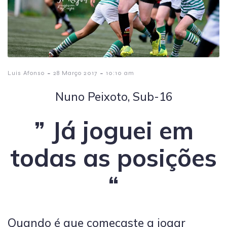
-
-
Luis Afonso
28 Março 2017
10:10 am
Nuno Peixoto, Sub-16
” Já joguei em
todas as posições
“
Quando é que começaste a jogar