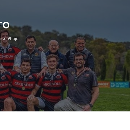
TO
osco!
Loja