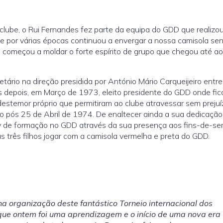
clube, o Rui Fernandes fez parte da equipa do GDD que realizo
2 e por várias épocas continuou a envergar a nossa camisola se
 começou a moldar o forte espírito de grupo que chegou até ao
etário na direção presidida por António Mário Carqueijeiro entre
 depois, em Março de 1973, eleito presidente do GDD onde fic
destemor próprio que permitiram ao clube atravessar sem prejuí
odo pós 25 de Abril de 1974. De enaltecer ainda a sua dedicação
y de formação no GDD através da sua presença aos fins-de-s
 três filhos jogar com a camisola vermelha e preta do GDD.
a organização deste fantástico Torneio internacional dos
que ontem foi uma aprendizagem e o início de uma nova era