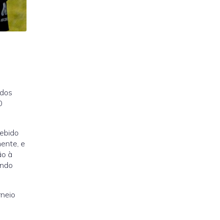
 dos
0
cebido
ente, e
ão à
endo
rneio