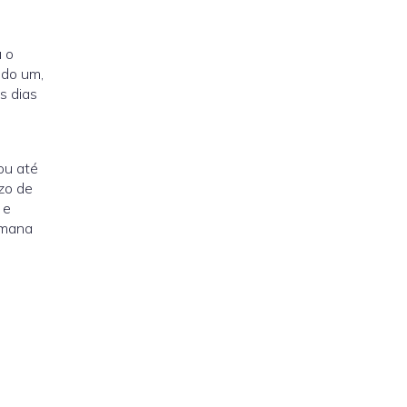
u o
ndo um,
s dias
ou até
zo de
 e
emana