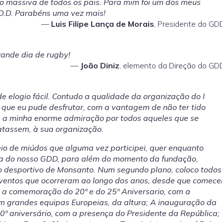
ão massiva de todos os pais. Para mim foi um dos meus
D.D. Parabéns uma vez mais!
Luis Filipe Lança de Morais
, Presidente do GD
rande dia de rugby!
João Diniz
, elemento da Direção do GD
 elogio fácil. Contudo a qualidade da organização do I
, que eu pude desfrutar, com a vantagem de não ter tido
e a minha enorme admiração por todos aqueles que se
ratassem, à sua organização.
eio de miúdos que alguma vez participei, quer enquanto
da do nosso GDD, para além do momento da fundação,
 desportivo de Monsanto. Num segundo plano, coloco todos
 eventos que ocorreram ao longo dos anos, desde que comece
uo a comemoração do 20º e do 25º Aniversario, com a
om grandes equipas Europeias, da altura; A inauguração da
50º aniversário, com a presença do Presidente da República;