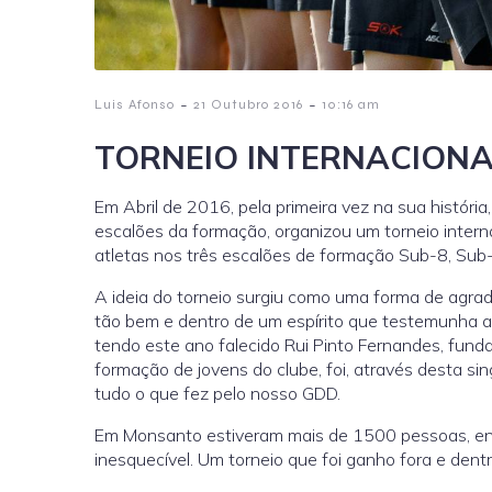
-
-
Luis Afonso
21 Outubro 2016
10:16 am
TORNEIO INTERNACION
Em Abril de 2016, pela primeira vez na sua históri
escalões da formação, organizou um torneio inter
atletas nos três escalões de formação Sub-8, Sub
A ideia do torneio surgiu como uma forma de agra
tão bem e dentro de um espírito que testemunha a 
tendo este ano falecido Rui Pinto Fernandes, fund
formação de jovens do clube, foi, através desta 
tudo o que fez pelo nosso GDD.
Em Monsanto estiveram mais de 1500 pessoas, entre
inesquecível. Um torneio que foi ganho fora e dent