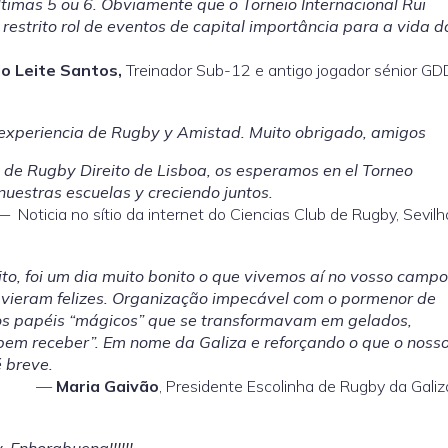
timas 5 ou 6. Obviamente que o Torneio Internacional Rui
estrito rol de eventos de capital importância para a vida d
o Leite Santos,
Treinador Sub-12 e antigo jogador sénior GD
experiencia de Rugby y Amistad. Muito obrigado, amigos
b de Rugby Direito de Lisboa, os esperamos en el Torneo
uestras escuelas y creciendo juntos.
Noticia no sítio da internet do Ciencias Club de Rugby, Sevilh
to, foi um dia muito bonito o que vivemos aí no vosso campo
 vieram felizes. Organização impecável com o pormenor de
os papéis “mágicos” que se transformavam em gelados,
“bem receber”. Em nome da Galiza e reforçando o que o noss
 breve.
Maria Gaivão
, Presidente Escolinha de Rugby da Galiz