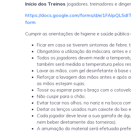
Início dos Treinos
Jogadores, treinadores e dirige
https://docs.google.com/forms/d/e/1FAIp
form
Cumprir as orientações de higiene e saúde pública 
Ficar em casa se tiverem sintomas de febre, to
Obrigatório a utilização da máscara, antes e a
Todos os jogadores devem medir a temperatu
também será medida a temperatura pelos res
Lavar as mãos, com gel desinfetante à base de 
Reforçar a lavagem das mãos antes e após a
as mãos estejam sujas;
Tossir ou espirrar para o braço com o cotovelo
Não cuspir para o chão;
Evitar tocar nos olhos, no nariz e na boca c
Deitar os lenços usados num caixote do lixo 
Cada jogador deve levar a sua garrafa de água
nem beber diretamente das torneiras);
A arrumação do material será efetuada prefe