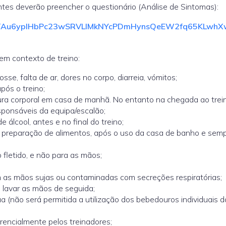
ntes deverão preencher o questionário (Análise de Sintomas):
QLSdlTAu6ypIHbPc23wSRVLIMkNYcPDmHynsQeEW2fq65KLwhX
em contexto de treino:
sse, falta de ar, dores no corpo, diarreia, vómitos;
pós o treino;
ra corporal em casa de manhã. No entanto na chegada ao trei
ponsáveis da equipa/escalão;
álcool, antes e no final do treino;
 preparação de alimentos, após o uso da casa de banho e sem
 fletido, e não para as mãos;
om as mãos sujas ou contaminadas com secreções respiratórias;
e lavar as mãos de seguida;
 (não será permitida a utilização dos bebedouros individuais d
rencialmente pelos treinadores;