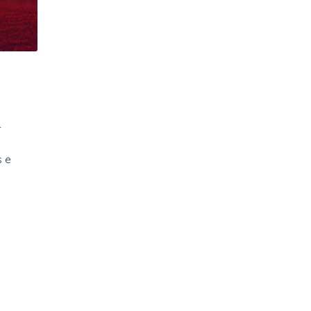
r
s e