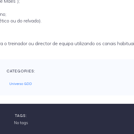
 e Mães”);
ino;
tico ou do relvado).
 treinador ou director de equipa utilizando os canais habituai
CATEGORIES:
Universo GDD
TAGS:
No tags