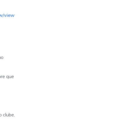
w/view
no
pre que
o clube,