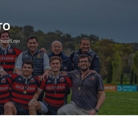
TO
osco!
Loja