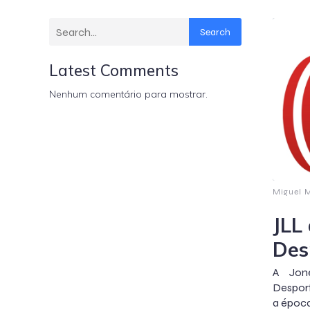
Search
Latest Comments
Nenhum comentário para mostrar.
Miguel 
JLL
Des
A Jon
Desport
a época