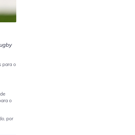
Rugby
s para o
 de
para o
o, por