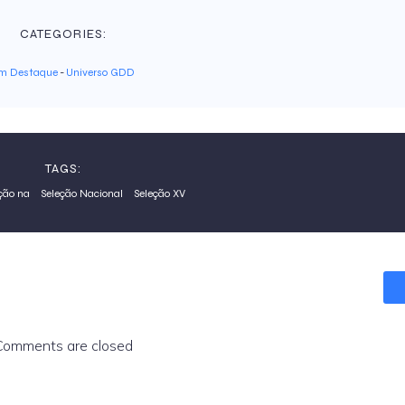
CATEGORIES:
m Destaque
-
Universo GDD
TAGS:
ção na
Seleção Nacional
Seleção XV
Comments are closed